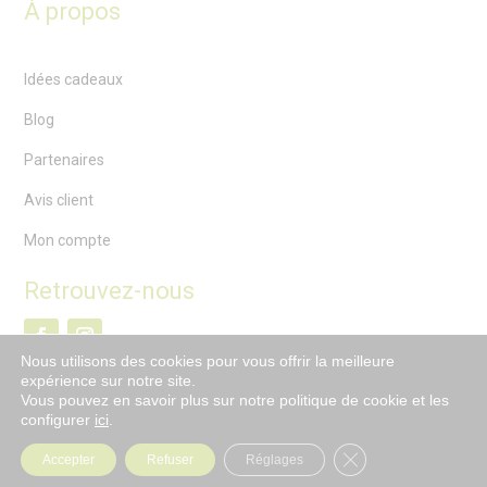
À propos
Idées cadeaux
Blog
Partenaires
Avis client
Mon compte
Retrouvez-nous
Nous utilisons des cookies pour vous offrir la meilleure
expérience sur notre site.
Vous pouvez en savoir plus sur notre politique de cookie et les
configurer
ici
.
Fermer la bannière
Accepter
Refuser
Réglages
2022 – Créé par l’
ANFCI