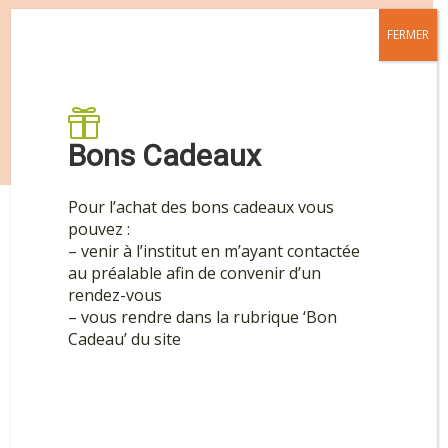
Vous souhaitez profiter de nos meilleures
FERMER
offres ?

S'inscrire
Bons Cadeaux
Pour l’achat des bons cadeaux vous
pouvez :
– venir à l’institut en m’ayant contactée
au préalable afin de convenir d’un
rendez-vous
– vous rendre dans la rubrique ‘Bon
Cadeau’ du site

580 avenue de l’Hermitage
Z.A de Berret
30200 Bagnols-sur-Cèze