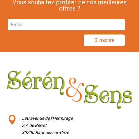
Vous souhaitez profiter de nos meilleures
offres ?
S'inscrire

580 avenue de l’Hermitage
Z.A de Berret
30200 Bagnols-sur-Cèze